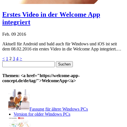
Erstes Video in der Welcome App
integriert
Feb.
09
2016
Aktuell für Android und bald auch für Windows und iOS ist seit
dem 08.02.2016 ein erstes Video in die Welcome App integriert.…
Seitennummerierung
<
1
2
3
4
>
Suchen
der
nach:
Beiträge
Themen: <a href="https://welcome-app-
concept.de/de/tag/">WelcomeApp</a>
Fassung für ältere Windows PCs
Version for older Windows PCs