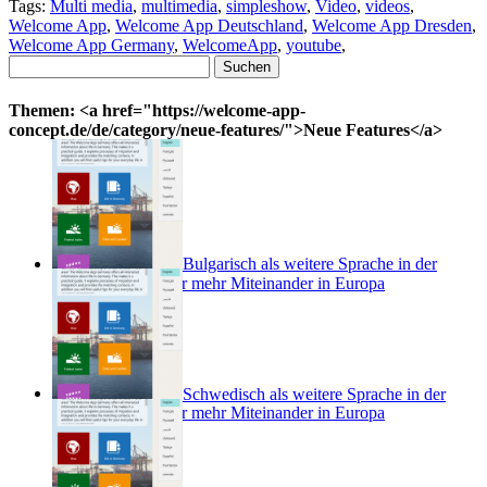
Tags:
Multi media
,
multimedia
,
simpleshow
,
Video
,
videos
,
Welcome App
,
Welcome App Deutschland
,
Welcome App Dresden
,
Welcome App Germany
,
WelcomeApp
,
youtube
,
Suchen
nach:
Themen: <a href="https://welcome-app-
concept.de/de/category/neue-features/">Neue Features</a>
Bulgarisch als weitere Sprache in der
Welcome App – für mehr Miteinander in Europa
Schwedisch als weitere Sprache in der
Welcome App – für mehr Miteinander in Europa