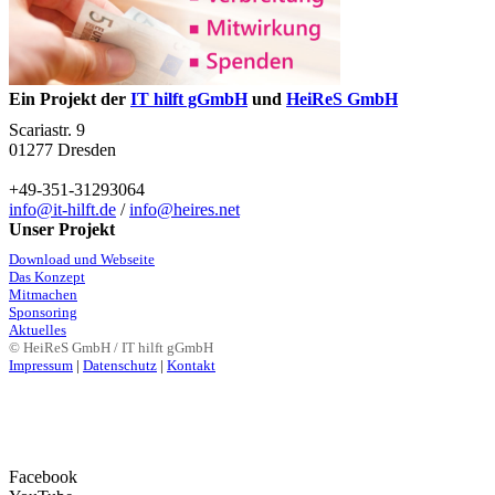
Ein Projekt der
IT hilft gGmbH
und
HeiReS GmbH
Scariastr. 9
01277 Dresden
+49-351-31293064
info@it-hilft.de
/
info@heires.net
Unser Projekt
Download und Webseite
Das Konzept
Mitmachen
Sponsoring
Aktuelles
© HeiReS GmbH / IT hilft gGmbH
Impressum
|
Datenschutz
|
Kontakt
Facebook