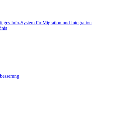
tiges Info-System für Migration und Integration
dnis
rbesserung