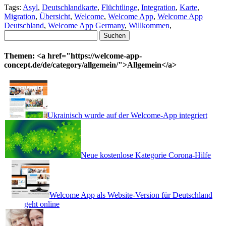
Tags:
Asyl
,
Deutschlandkarte
,
Flüchtlinge
,
Integration
,
Karte
,
Migration
,
Übersicht
,
Welcome
,
Welcome App
,
Welcome App
Deutschland
,
Welcome App Germany
,
Willkommen
,
Suchen
nach:
Themen: <a href="https://welcome-app-
concept.de/de/category/allgemein/">Allgemein</a>
Ukrainisch wurde auf der Welcome-App integriert
Neue kostenlose Kategorie Corona-Hilfe
Welcome App als Website-Version für Deutschland
geht online