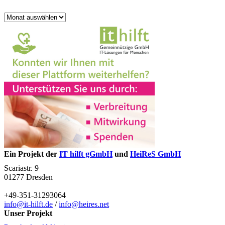
Archiv
Ein Projekt der
IT hilft gGmbH
und
HeiReS GmbH
Scariastr. 9
01277 Dresden
+49-351-31293064
info@it-hilft.de
/
info@heires.net
Unser Projekt