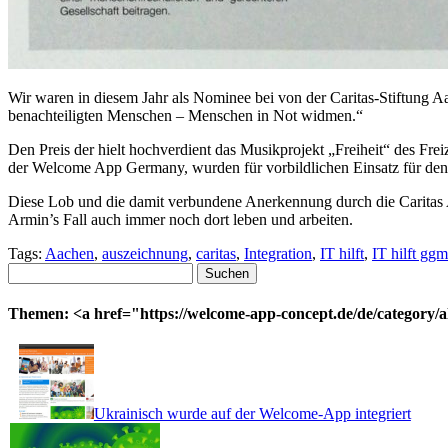
Wir waren in diesem Jahr als Nominee bei von der Caritas-Stiftung 
benachteiligten Menschen – Menschen in Not widmen.“
Den Preis der hielt hochverdient das Musikprojekt „Freiheit“ des Frei
der Welcome App Germany, wurden für vorbildlichen Einsatz für den 
Diese Lob und die damit verbundene Anerkennung durch die Caritas 
Armin’s Fall auch immer noch dort leben und arbeiten.
Tags:
Aachen
,
auszeichnung
,
caritas
,
Integration
,
IT hilft
,
IT hilft gg
Suchen
nach:
Themen: <a href="https://welcome-app-concept.de/de/category/a
Ukrainisch wurde auf der Welcome-App integriert