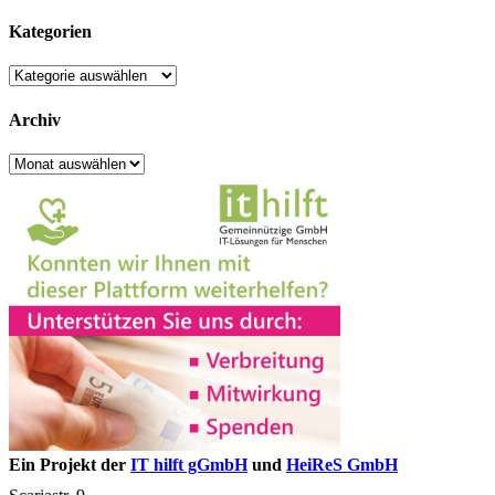
nach:
Beiträge
Kategorien
Kategorien
Archiv
Archiv
Ein Projekt der
IT hilft gGmbH
und
HeiReS GmbH