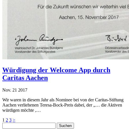
Würdigung der Welcome App durch
Caritas Aachen
Nov.
21
2017
Wir waren in diesem Jahr als Nominee bei von der Caritas-Stiftung
Aachen verliehenen Teresa-Bock-Preis dabei, der „… die Aktiven
würdigen möchte ,…
Seitennummerierung
1
2
3
>
Suchen
der