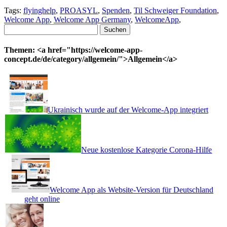
Tags:
flyinghelp
,
PROASYL
,
Spenden
,
Til Schweiger Foundation
,
Welcome App
,
Welcome App Germany
,
WelcomeApp
,
Suchen
nach:
Themen: <a href="https://welcome-app-
concept.de/de/category/allgemein/">Allgemein</a>
Ukrainisch wurde auf der Welcome-App integriert
Neue kostenlose Kategorie Corona-Hilfe
Welcome App als Website-Version für Deutschland
geht online