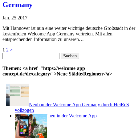
Germany
Jan.
25
2017
Mit Hannover ist nun eine weiter wichtige deutsche Großstadt in der
kostenfreien Welcome App Germany vertreten. Mit allen
entsprechenden Information zu unseren…
Seitennummerierung
1
2
>
Suchen
der
nach:
Beiträge
Themen: <a href="https://welcome-app-
concept.de/de/category/">Neue Städte/Regionen</a>
Neubau der Welcome App Germany durch HeiReS
vollzogen
Stadt Düsseldorf neu in der Welcome App